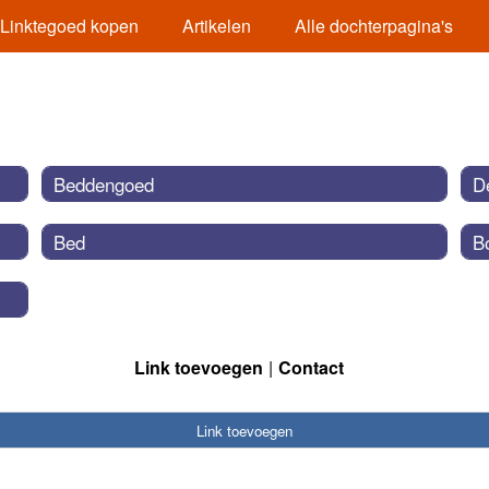
Linktegoed kopen
Artikelen
Alle dochterpagina's
Beddengoed
D
Bed
B
Link toevoegen
Contact
Link toevoegen