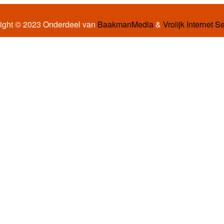
ight © 2023 Onderdeel van
BaakmanMedia
&
Vrolijk Internet S