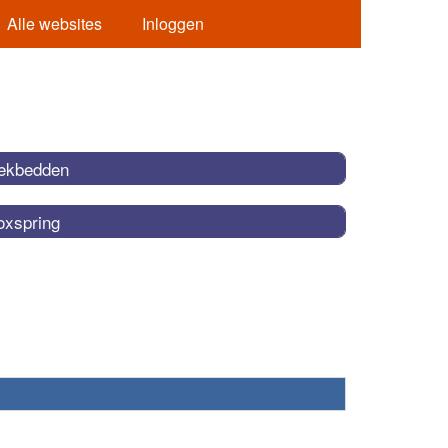
Alle websites
Inloggen
ekbedden
oxspring